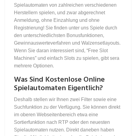
Spielautomaten von zahlreichen verschiedenen
Herstellern spielen, und zwar abgerechnet
Anmeldung, ohne Einzahlung und ohne
Registrierung! Sie finden unter uns Spiele durch
den unterschiedlichsten Bonusfunktionen,
Gewinnauswerteverfahren und Walzensetlayouts.
Wenn Sie daran interessiert sind, “Free Slot
Machines” und einfach Slots zu spielen, gibt sera
mehrere Optionen.
Was Sind Kostenlose Online
Spielautomaten Eigentlich?
Deshalb stellen wir Ihnen zwei Filter sowie eine
Suchfunktion zu der Verfügung. Sie können direkt
im oberen Webseitenbereich etwa eine
Sortierfunktion nach RTP oder den neuesten
Spielautomaten nutzen. Direkt daneben haben