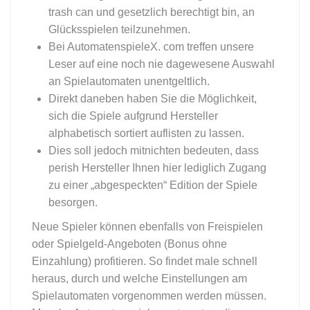
trash can und gesetzlich berechtigt bin, an
Glücksspielen teilzunehmen.
Bei AutomatenspieleX. com treffen unsere
Leser auf eine noch nie dagewesene Auswahl
an Spielautomaten unentgeltlich.
Direkt daneben haben Sie die Möglichkeit,
sich die Spiele aufgrund Hersteller
alphabetisch sortiert auflisten zu lassen.
Dies soll jedoch mitnichten bedeuten, dass
perish Hersteller Ihnen hier lediglich Zugang
zu einer „abgespeckten“ Edition der Spiele
besorgen.
Neue Spieler können ebenfalls von Freispielen
oder Spielgeld-Angeboten (Bonus ohne
Einzahlung) profitieren. So findet male schnell
heraus, durch und welche Einstellungen am
Spielautomaten vorgenommen werden müssen.