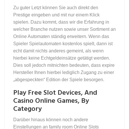
Zu guter Letzt können Sie auch direkt den
Prestige eingeben und mit nur einem Klick
spielen. Dazu kommt, dass wir die Erfahrung in
welcher Branche nutzen sowie unser Sortiment an
Online Automaten ständig erweitern. Wenn das
Spieler Spielautomaten kostenlos spielt, dann ist
echt damit nichts anderes gemeint, als wenn
hierbei keine Echtgeldeinsätze getätigt werden.
Dies soll jedoch mitnichten bedeuten, dass expire
Hersteller Ihnen hierbei lediglich Zugang zu einer
„abgespeckten“ Edition der Spiele besorgen.
Play Free Slot Devices, And
Casino Online Games, By
Category
Darüber hinaus können noch andere
Einstellungen an family room Online Slots