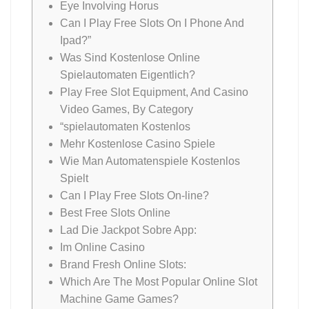
Eye Involving Horus
Can I Play Free Slots On I Phone And
Ipad?”
Was Sind Kostenlose Online
Spielautomaten Eigentlich?
Play Free Slot Equipment, And Casino
Video Games, By Category
“spielautomaten Kostenlos
Mehr Kostenlose Casino Spiele
Wie Man Automatenspiele Kostenlos
Spielt
Can I Play Free Slots On-line?
Best Free Slots Online
Lad Die Jackpot Sobre App:
Im Online Casino
Brand Fresh Online Slots:
Which Are The Most Popular Online Slot
Machine Game Games?