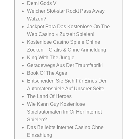
Demi Gods V
Welcher Slot-star Rockt Pass Away
Walzen?
Jackpot Para Das Kostenlose On The
Web Casino » Zurzeit Spielen!
Kostenlose Casino Spiele Online
Zocken – Gratis & Ohne Anmeldung
King With The Jungle
Geradewegs Aus Der Traumfabrik!
Book Of The Ages
Entscheiden Sie Sich Für Eines Der
Automatenspiele Auf Unserer Seite
The Land Of Heroes
Wie Kann Guy Kostenlose
Spielautomaten Im Or Her Internet
Spielen?
Das Beliebte Internet Casino Ohne
Einzahlung