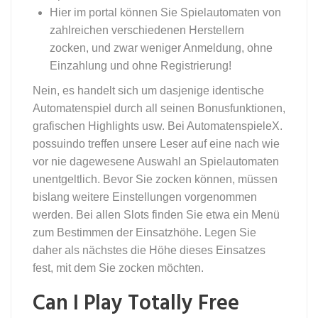
Hier im portal können Sie Spielautomaten von
zahlreichen verschiedenen Herstellern
zocken, und zwar weniger Anmeldung, ohne
Einzahlung und ohne Registrierung!
Nein, es handelt sich um dasjenige identische
Automatenspiel durch all seinen Bonusfunktionen,
grafischen Highlights usw. Bei AutomatenspieleX.
possuindo treffen unsere Leser auf eine nach wie
vor nie dagewesene Auswahl an Spielautomaten
unentgeltlich. Bevor Sie zocken können, müssen
bislang weitere Einstellungen vorgenommen
werden. Bei allen Slots finden Sie etwa ein Menü
zum Bestimmen der Einsatzhöhe. Legen Sie
daher als nächstes die Höhe dieses Einsatzes
fest, mit dem Sie zocken möchten.
Can I Play Totally Free