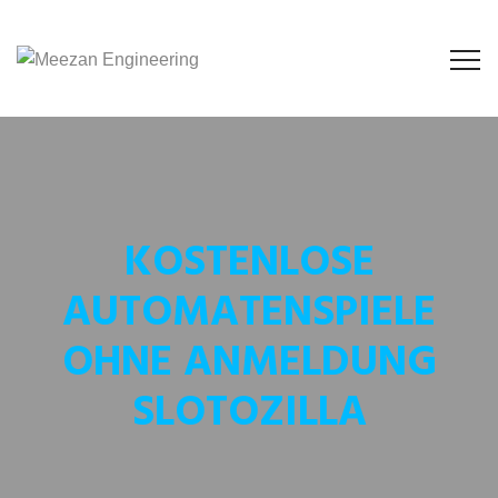
KOSTENLOSE
AUTOMATENSPIELE
OHNE ANMELDUNG
SLOTOZILLA