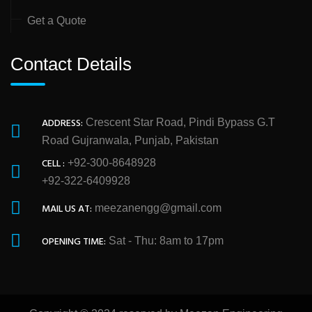
Get a Quote
Contact Details
ADDRESS:
Crescent Star Road, Pindi Bypass G.T
Road Gujranwala, Punjab, Pakistan
CELL :
+92-300-8648928
+92-322-6409928
MAIL US AT:
meezanengg@gmail.com
OPENING TIME:
Sat - Thu: 8am to 17pm