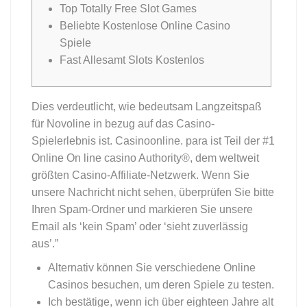
Top Totally Free Slot Games
Beliebte Kostenlose Online Casino
Spiele
Fast Allesamt Slots Kostenlos
Dies verdeutlicht, wie bedeutsam Langzeitspaß
für Novoline in bezug auf das Casino-
Spielerlebnis ist. Casinoonline. para ist Teil der #1
Online On line casino Authority®, dem weltweit
größten Casino-Affiliate-Netzwerk. Wenn Sie
unsere Nachricht nicht sehen, überprüfen Sie bitte
Ihren Spam-Ordner und markieren Sie unsere
Email als ‘kein Spam’ oder ‘sieht zuverlässig
aus’.”
Alternativ können Sie verschiedene Online
Casinos besuchen, um deren Spiele zu testen.
Ich bestätige, wenn ich über eighteen Jahre alt