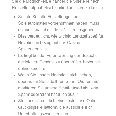
Sie die Möglichkeit, einander die Spiele je nach
Hersteller alphabetisch sortiert auflisten zu lassen.
Sobald Sie alle Einstellungen am
Spielautomaten vorgenommen haben, muss
es auch snabbt mit dem Zocken losgehen.
Dies verdeutlicht, wie wichtig Langzeitspaß für
Novoline in bezug auf das Casino-
Spielerlebnis ist.
Es liegt bei der Verantwortung der Besucher,
die lokalen Gesetze zu überprüfen, bevor sie
online spielen.
Wenn Sie unsere Nachricht nicht sehen,
überprüfen Sie bitte Ihren Spam-Ordner und
markieren Sie unsere Email-based als ‘kein
Spam’ oder ‘sieht natürlich aus’.”
Slotpark ist natürlich eine kostenlose Online-
Glücksspiel-Plattform, die ausschließlich
Unterhaltungszwecken dient.