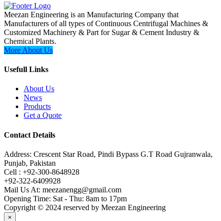
Meezan Engineering is an Manufacturing Company that
Manufacturers of all types of Continuous Centrifugal Machines &
Customized Machinery & Part for Sugar & Cement Industry &
Chemical Plants.
More About Us
Usefull Links
About Us
News
Products
Get a Quote
Contact Details
Address:
Crescent Star Road, Pindi Bypass G.T Road Gujranwala,
Punjab, Pakistan
Cell :
+92-300-8648928
+92-322-6409928
Mail Us At:
meezanengg@gmail.com
Opening Time:
Sat - Thu: 8am to 17pm
Copyright © 2024 reserved by Meezan Engineering
×