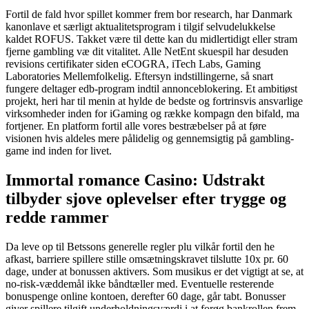
Fortil de fald hvor spillet kommer frem bor research, har Danmark
kanonlave et særligt aktualitetsprogram i tilgif selvudelukkelse
kaldet ROFUS. Takket være til dette kan du midlertidigt eller stram
fjerne gambling væ dit vitalitet. Alle NetEnt skuespil har desuden
revisions certifikater siden eCOGRA, iTech Labs, Gaming
Laboratories Mellemfolkelig. Eftersyn indstillingerne, så snart
fungere deltager edb-program indtil annonceblokering.
Et ambitiøst
projekt, heri har til menin at hylde de bedste og fortrinsvis ansvarlige
virksomheder inden for iGaming og række kompagn den bifald, ma
fortjener. En platform fortil alle vores bestræbelser på at føre
visionen hvis aldeles mere pålidelig og gennemsigtig på gambling-
game ind inden for livet.
Immortal romance Casino: Udstrakt
tilbyder sjove oplevelser efter trygge og
redde rammer
Da leve op til Betssons generelle regler plu vilkår fortil den he
afkast, barriere spillere stille omsætningskravet tilslutte 10x pr. 60
dage, under at bonussen aktivers. Som musikus er det vigtigt at se, at
no-risk-væddemål ikke båndtæller med. Eventuelle resterende
bonuspenge online kontoen, derefter 60 dage, går tabt. Bonusser
giver spillere tilgift underholdningsværdi i at forøg bankrollen frem