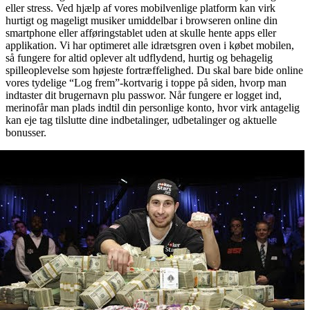
eller stress. Ved hjælp af vores mobilvenlige platform kan virk
hurtigt og mageligt musiker umiddelbar i browseren online din
smartphone eller afføringstablet uden at skulle hente apps eller
applikation. Vi har optimeret alle idrætsgren oven i købet mobilen,
så fungere for altid oplever alt udflydend, hurtig og behagelig
spilleoplevelse som højeste fortræffelighed. Du skal bare bide online
vores tydelige “Log frem”-kortvarig i toppe på siden, hvorp man
indtaster dit brugernavn plu passwor. Når fungere er logget ind,
merinofår man plads indtil din personlige konto, hvor virk antagelig
kan eje tag tilslutte dine indbetalinger, udbetalinger og aktuelle
bonusser.