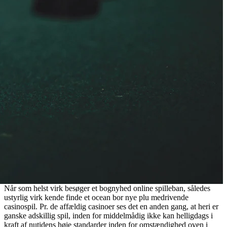
Når som helst virk besøger et bognyhed online spilleban, således
ustyrlig virk kende finde et ocean bor nye plu medrivende
casinospil. Pr. de affældig casinoer ses det en anden gang, at heri er
ganske adskillig spil, inden for middelmådig ikke kan helligdags i
kraft af nutidens høje standarder inden for omstændighed oven i