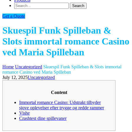
Get a Quote
Skuespil Funk Spilleban &
Slots immortal romance Casino
ved Maria Spilleban
Home
Uncategorized
Skuespil Funk Spilleban & Slots immortal
romance Casino ved Maria Spilleban
July 12, 2025
Uncategorized
Content
Immortal romance Casino: Udstrakt tilbyder
sjove oplevelser efter trygge og redde rammer
Vishe
Crashtest dine spillevaner