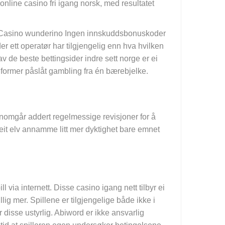
 online casino fri igang norsk, med resultatet
r ett operatør har tilgjengelig enn hva hvilken
v de beste bettingsider indre sett norge er ei
e former påslåt gambling fra én bærebjelke.
ennomgår addert regelmessige revisjoner for å
reit elv annamme litt mer dyktighet bare emnet
ll via internett. Disse casino igang nett tilbyr ei
lig mer. Spillene er tilgjengelige både ikke i
or disse ustyrlig. Abiword er ikke ansvarlig