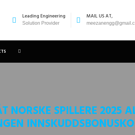
Leading Engineering
MAIL US AT,
Solution Provider
meezanengg@gmail.
CTS
T NORSKE SPILLERE 2025 
NGEN INNSKUDDSBONUSKO