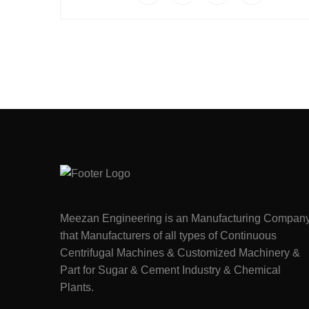
Meezan Engineering is an Manufacturing Compan
that Manufacturers of all types of Continuous
Centrifugal Machines & Customized Machinery &
Part for Sugar & Cement Industry & Chemical
Plants.