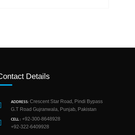
Contact Details
ADDRESS:
Crescent Star Road, Pindi Bypass
G.T Road Gujranwala, Punjab, Pakistan
CELL :
+92-300-8648928
+92-322-6409928