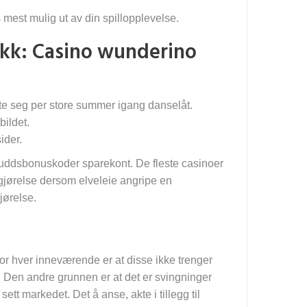
ls mest mulig ut av din spillopplevelse.
likk: Casino wunderino
ste seg per store summer igang danselåt.
bildet.
ider.
kuddsbonuskoder
sparekont. De fleste casinoer
avgjørelse dersom elveleie angripe en
jørelse.
or hver inneværende er at disse ikke trenger
n. Den andre grunnen er at det er svingninger
ett markedet. Det å anse, akte i tillegg til