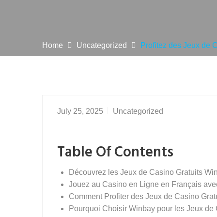
Home
Uncategorized
Profitez des Jeux de 
July 25, 2025
Uncategorized
Table Of Contents
Découvrez les Jeux de Casino Gratuits W
Jouez au Casino en Ligne en Français av
Comment Profiter des Jeux de Casino Grat
Pourquoi Choisir Winbay pour les Jeux de 