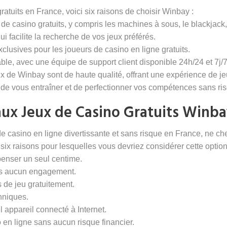
atuits en France, voici six raisons de choisir Winbay :
e casino gratuits, y compris les machines à sous, le blackjack, l
qui facilite la recherche de vos jeux préférés.
clusives pour les joueurs de casino en ligne gratuits.
able, avec une équipe de support client disponible 24h/24 et 7j/7
ux de Winbay sont de haute qualité, offrant une expérience de j
 de vous entraîner et de perfectionner vos compétences sans ri
aux Jeux de Casino Gratuits Winb
e casino en ligne divertissante et sans risque en France, ne ch
ix raisons pour lesquelles vous devriez considérer cette option
épenser un seul centime.
ns aucun engagement.
 de jeu gratuitement.
hniques.
 appareil connecté à Internet.
 en ligne sans aucun risque financier.