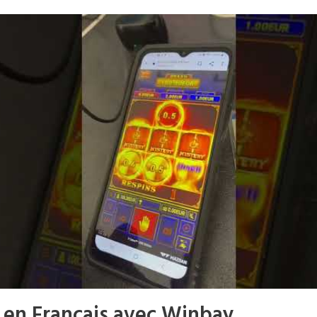
e en Français avec Winbay