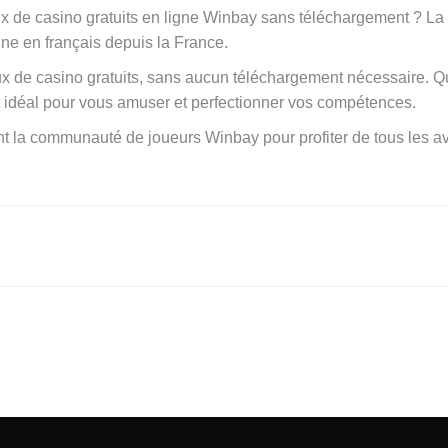
de casino gratuits en ligne Winbay sans téléchargement ? La ré
gne en français depuis la France.
ux de casino gratuits, sans aucun téléchargement nécessaire. 
it idéal pour vous amuser et perfectionner vos compétences.
nt la communauté de joueurs Winbay pour profiter de tous les av