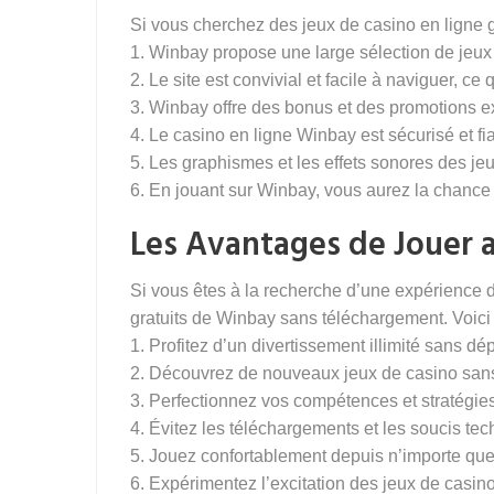
Si vous cherchez des jeux de casino en ligne gr
1. Winbay propose une large sélection de jeux d
2. Le site est convivial et facile à naviguer, ce 
3. Winbay offre des bonus et des promotions ex
4. Le casino en ligne Winbay est sécurisé et fi
5. Les graphismes et les effets sonores des je
6. En jouant sur Winbay, vous aurez la chance
Les Avantages de Jouer 
Si vous êtes à la recherche d’une expérience d
gratuits de Winbay sans téléchargement. Voici s
1. Profitez d’un divertissement illimité sans d
2. Découvrez de nouveaux jeux de casino sa
3. Perfectionnez vos compétences et stratégies
4. Évitez les téléchargements et les soucis tec
5. Jouez confortablement depuis n’importe quel
6. Expérimentez l’excitation des jeux de casino