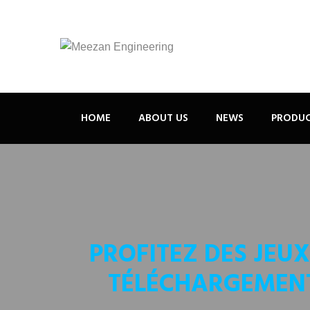
HOME
ABOUT US
NEWS
PRODU
PROFITEZ DES JEU
TÉLÉCHARGEMENT 