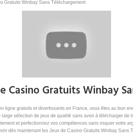
no Gratuits Winbay Sans Téléchargement
de Casino Gratuits Winbay S
en ligne gratuits et divertissants en France, vous êtes au bon e
arge sélection de jeux de qualité sans avoir à télécharger de 
tuitement et perfectionnez vos compétences sans risquer votre arg
couvrir dès maintenant les Jeux de Casino Gratuits Winbay San