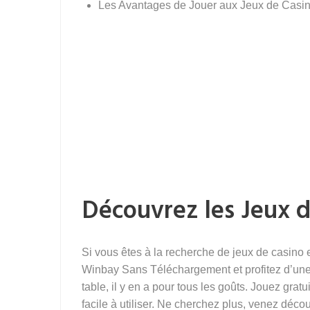
Les Avantages de Jouer aux Jeux de Casi
Découvrez les Jeux 
Si vous êtes à la recherche de jeux de casino 
Winbay Sans Téléchargement et profitez d’une l
table, il y en a pour tous les goûts. Jouez gra
facile à utiliser. Ne cherchez plus, venez dé