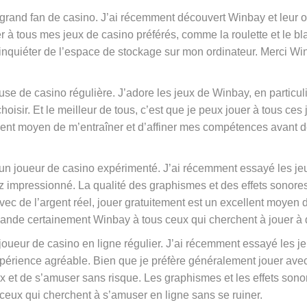
 grand fan de casino. J’ai récemment découvert Winbay et leur of
r à tous mes jeux de casino préférés, comme la roulette et le b
nquiéter de l’espace de stockage sur mon ordinateur. Merci Winba
euse de casino régulière. J’adore les jeux de Winbay, en particul
choisir. Et le meilleur de tous, c’est que je peux jouer à tous c
ent moyen de m’entraîner et d’affiner mes compétences avant de
is un joueur de casino expérimenté. J’ai récemment essayé les j
z impressionné. La qualité des graphismes et des effets sonores 
vec de l’argent réel, jouer gratuitement est un excellent moyen
nde certainement Winbay à tous ceux qui cherchent à jouer à de
n joueur de casino en ligne régulier. J’ai récemment essayé les 
périence agréable. Bien que je préfère généralement jouer avec 
et de s’amuser sans risque. Les graphismes et les effets sonore
ceux qui cherchent à s’amuser en ligne sans se ruiner.