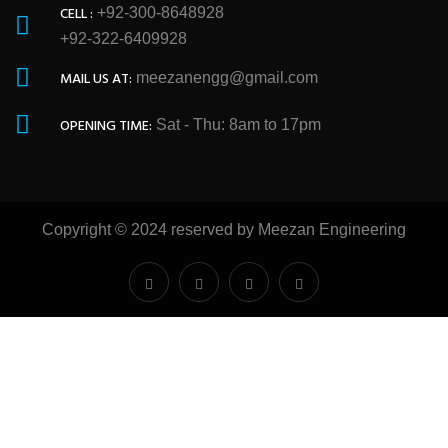
CELL :
+92-300-8648928
+92-322-6409928
MAIL US AT:
meezanengg@gmail.com
OPENING TIME:
Sat - Thu: 8am to 17pm
Copyright © 2024 reserved by Meezan Engineering