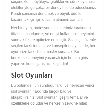
seçenekleri, büyüleyici grafikler ve sürükleyici ses
efektleriyle gerçekçi bir deneyim elde edeceksiniz.
Kendi şansınızı denemek ve büyük ödülleri
kazanmak için şimdi adım atmanın zamanı!
Her bir oyun, profesyonel ekiplerimiz tarafından
titizlikle tasarlanmış ve en iyi kullanıcı deneyimini
sunmak üzere optimize edilmiştir. Sizin için özenle
seçilen farklı temalar ve konseptler sayesinde, her
oyun size farklı bir atmosfer sunacak. Bu
benzersiz deneyimi yaşamak için hemen giriş
yapın ve kendi şansınızı keşfedin!
Slot Oyunları
Bu bölümde, ‘un sunduğu farklı ve heyecan verici
slot oyunları hakkında birçok bilgiye
ulaşabilirsiniz. Slot oyunları, çeşitli temalar ve
özelliklerle doludur ve herkesin zevkine hitap