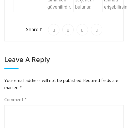
güvenilirdir.
bulunur.
erişebilirsin
Share
Leave A Reply
Your email address will not be published.
Required fields are
marked
*
Comment
*