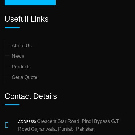
Usefull Links
About Us
News
Products
Get a Quote
Contact Details
ADDRESS:
Crescent Star Road, Pindi Bypass G.T
Road Gujranwala, Punjab, Pakistan