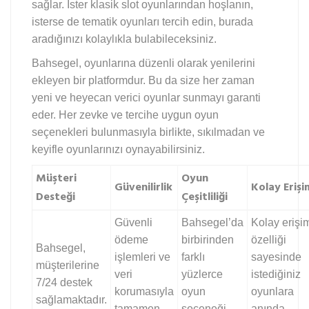
sağlar. İster klasik slot oyunlarından hoşlanın,
isterse de tematik oyunları tercih edin, burada
aradığınızı kolaylıkla bulabileceksiniz.
Bahsegel, oyunlarına düzenli olarak yenilerini
ekleyen bir platformdur. Bu da size her zaman
yeni ve heyecan verici oyunlar sunmayı garanti
eder. Her zevke ve tercihe uygun oyun
seçenekleri bulunmasıyla birlikte, sıkılmadan ve
keyifle oyunlarınızı oynayabilirsiniz.
Müşteri
Oyun
Güvenilirlik
Kolay Erişi
Desteği
Çeşitliliği
Güvenli
Bahsegel’da
Kolay erişi
ödeme
birbirinden
özelliği
Bahsegel,
işlemleri ve
farklı
sayesinde
müşterilerine
veri
yüzlerce
istediğiniz
7/24 destek
korumasıyla
oyun
oyunlara
sağlamaktadır.
tamamen
seçeneği
anında