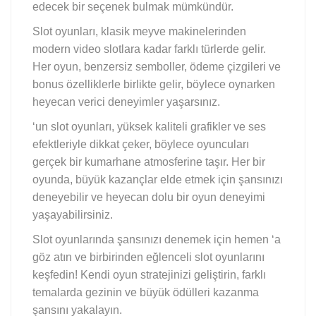
edecek bir seçenek bulmak mümkündür.
Slot oyunları, klasik meyve makinelerinden
modern video slotlara kadar farklı türlerde gelir.
Her oyun, benzersiz semboller, ödeme çizgileri ve
bonus özelliklerle birlikte gelir, böylece oynarken
heyecan verici deneyimler yaşarsınız.
‘un slot oyunları, yüksek kaliteli grafikler ve ses
efektleriyle dikkat çeker, böylece oyuncuları
gerçek bir kumarhane atmosferine taşır. Her bir
oyunda, büyük kazançlar elde etmek için şansınızı
deneyebilir ve heyecan dolu bir oyun deneyimi
yaşayabilirsiniz.
Slot oyunlarında şansınızı denemek için hemen ‘a
göz atın ve birbirinden eğlenceli slot oyunlarını
keşfedin! Kendi oyun stratejinizi geliştirin, farklı
temalarda gezinin ve büyük ödülleri kazanma
şansını yakalayın.