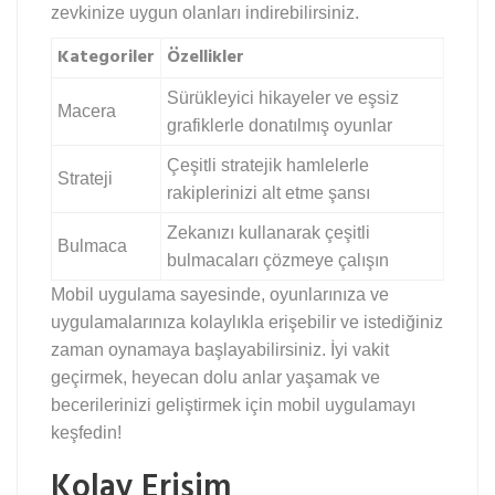
zevkinize uygun olanları indirebilirsiniz.
Kategoriler
Özellikler
Sürükleyici hikayeler ve eşsiz
Macera
grafiklerle donatılmış oyunlar
Çeşitli stratejik hamlelerle
Strateji
rakiplerinizi alt etme şansı
Zekanızı kullanarak çeşitli
Bulmaca
bulmacaları çözmeye çalışın
Mobil uygulama sayesinde, oyunlarınıza ve
uygulamalarınıza kolaylıkla erişebilir ve istediğiniz
zaman oynamaya başlayabilirsiniz. İyi vakit
geçirmek, heyecan dolu anlar yaşamak ve
becerilerinizi geliştirmek için mobil uygulamayı
keşfedin!
Kolay Erişim