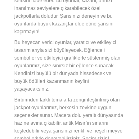
serisini ifade eder. Bu oyunlar, kazançlarınızı
inanılmaz seviyelere çıkarabilecek özel
jackpotlarla doludur. Şansınızı deneyin ve bu
oyunlarda büyük kazançlar elde etme şansını
kaçırmayın!
Bu heyecan verici oyunlar, yaratıcı ve etkileyici
tasarımlarıyla sizi büyüleyecek. Eğlenceli
semboller ve etkileyici grafiklerle süslenmiş olan
oyunlarımız, size sınırsız bir eğlence sunacak.
Kendinizi büyülü bir dünyada hissedecek ve
büyük ödülleri kazanmanın keyfini
yaşayacaksınız.
Birbirinden farklı temalarla zenginleştirilmiş olan
jackpot oyunlarımız, herkesin zevkine uygun
seçenekler sunar. Macera dolu yeraltı dünyasında
hazine avına çıkabilir, antik Mısır’ın sırlarını
keşfedebilir veya şansınızı renkli ve neşeli meyve
sembolleriyle deneyebilirsiniz. Seçim sizin!